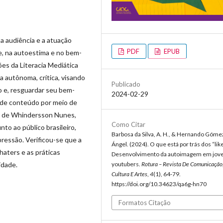
a audiência e a atuação
PDF
EPUB
, na autoestima e no bem-
ões da Literacia Mediática
a autônoma, crítica, visando
Publicado
o e, resguardar seu bem-
2024-02-29
se de conteúdo por meio de
l de Whindersson Nunes,
Como Citar
to ao público brasileiro,
Barbosa da Silva, A. H., & Hernando Góme
ressão. Verificou-se que a
Ángel. (2024). O que está por trás dos “lik
haters e as práticas
Desenvolvimento da autoimagem em jov
idade.
youtubers.
Rotura – Revista De Comunicação
Cultura E Artes
,
4
(1), 64-79.
https://doi.org/10.34623/qa6g-hn70
Formatos Citação