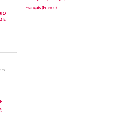
Français (France)
DIO
O E
mez
l-
e
.