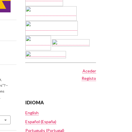
Aceder
Registo
z,
es”? –
ens
,
IDIOMA
English
Español (España)
Português (Portugal)