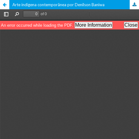
Arte indígena contemporânea por Denilson Baniwa