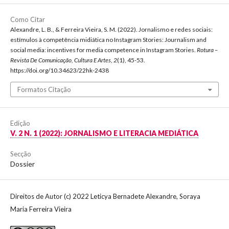
Como Citar
Alexandre, L. B., & Ferreira Vieira, S. M. (2022). Jornalismo e redes sociais:
estímulos à competência midiática no Instagram Stories: Journalism and
social media: incentives for media competence in Instagram Stories.
Rotura –
Revista De Comunicação, Cultura E Artes
,
2
(1), 45-53.
https://doi.org/10.34623/22hk-2438
Formatos Citação
Edição
V. 2 N. 1 (2022): JORNALISMO E LITERACIA MEDIÁTICA
Secção
Dossier
Direitos de Autor (c) 2022 Leticya Bernadete Alexandre, Soraya
Maria Ferreira Vieira