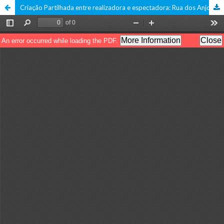
Criação Partilhada entre realizadora e espectadora: Rua dos Anjos a partir de uma leitura feminista