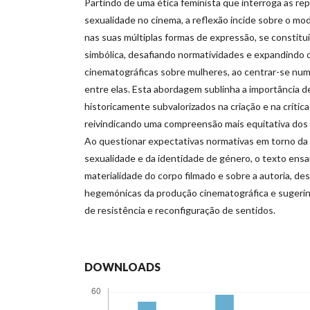
Partindo de uma ética feminista que interroga as r
sexualidade no cinema, a reflexão incide sobre o mo
nas suas múltiplas formas de expressão, se constit
simbólica, desafiando normatividades e expandindo os
cinematográficas sobre mulheres, ao centrar-se numa
entre elas. Esta abordagem sublinha a importância 
historicamente subvalorizados na criação e na crític
reivindicando uma compreensão mais equitativa dos 
Ao questionar expectativas normativas em torno da
sexualidade e da identidade de género, o texto ensaia
materialidade do corpo filmado e sobre a autoria, d
hegemónicas da produção cinematográfica e sugerind
de resistência e reconfiguração de sentidos.
DOWNLOADS