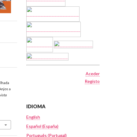
Aceder
Registo
tilhada
Anjos a
vista
IDIOMA
English
Español (España)
Português (Portugal)