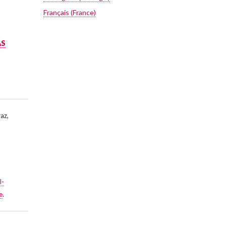
Français (France)
AS
az,
l-
e
.