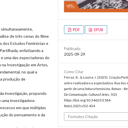
, simultaneamente,
PDF
EPUB
análise de três cenas do filme
po dos Estudos Feministas e
Publicado
Partilhada, enfatizando a
2025-09-29
as e uma das espectadoras do
 na Investigação em Artes,
ndamental, no qual a
Como Citar
Ferraz, R., & Louise, I. (2025). Criação Par
na produção de
entre realizadora e espectadora: Rua dos 
partir de uma leitura feminista.
Rotura – Re
 da investigação, propondo
De Comunicação, Cultura E Artes
,
5
(2).
 uma investigadora-
https://doi.org/10.34623/2184-
8661.2025.v5i2.434
processo em que múltiplas
ução do pensamento e da
Formatos Citação