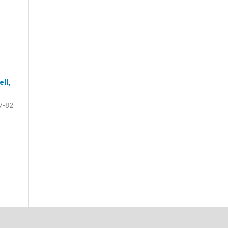
ll,
7-82