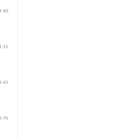
9-40
1-51
2-65
6-76