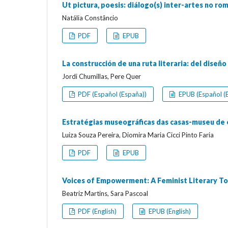
Ut pictura, poesis: diálogo(s) inter-artes no 
Natália Constâncio
PDF
EPUB
La construcción de una ruta literaria: del diseño 
Jordi Chumillas, Pere Quer
PDF (Español (España))
EPUB (Español (
Estratégias museográficas das casas-museu de es
Luiza Souza Pereira, Diomira Maria Cicci Pinto Faria
PDF
EPUB
Voices of Empowerment: A Feminist Literary To
Beatriz Martins, Sara Pascoal
PDF (English)
EPUB (English)