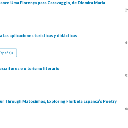
romance Uma Florença para Caravaggio, de Diomira Maria
2
a las aplicaciones turísticas y didácticas
4
España))
critores e o turismo literário
5
ur Through Matosinhos, Exploring Florbela Espanca’s Poetry
6