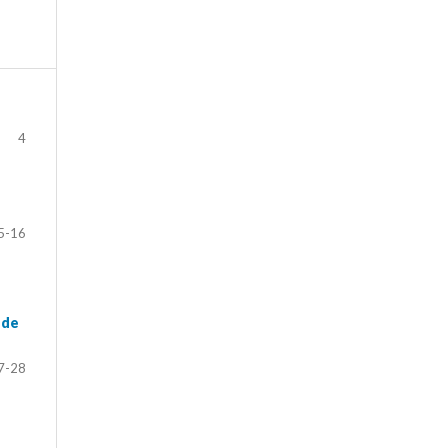
4
5-16
 de
7-28