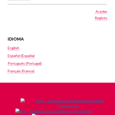
Aceder
Registo
IDIOMA
English
Español (España)
Português (Portugal)
Français (France)