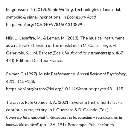
Magnusson, T. (2019). Sonic Writing, technologies of material,
symbolic & signal inscriptions. In
Boomsbury Acad.
https://doi.org/10.5040/9781501313899
Nijs, L., Lesaffre, M., & Leman, M. (2013). The musical instrument
as a natural extension of the musician. In M. Castellengo, H.
Genevois, & J.-M. Bardez (Eds.),
Music and its instruments
(pp. 467–
484). Editions Delatour France.
Palmer, C. (1997). Music Performance.
Annual Review of Psychology
,
48
(1), 115–138.
https://doi.org/https://doi.org/10.1146/annurev.psych.48.1.115
Travasso, R., & Gomes, J. A. (2021). Evolving Instrumentalist - a
continuous trajectory. In I. Guerrero & D. Galindo (Eds.),
I
Congreso Internacional “Intersección: arte, sociedad y tecnología en la
innovación musical"
(pp. 186–191). Procompal Publicaciones.