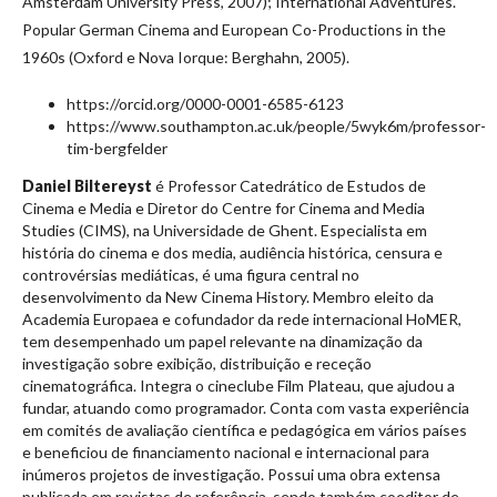
Amsterdam University Press, 2007); International Adventures.
Popular German Cinema and European Co-Productions in the
1960s (Oxford e Nova Iorque: Berghahn, 2005).
https://orcid.org/0000-0001-6585-6123
https://www.southampton.ac.uk/people/5wyk6m/professor-
tim-bergfelder
Daniel Biltereyst
é Professor Catedrático de Estudos de
Cinema e Media e Diretor do Centre for Cinema and Media
Studies (CIMS), na Universidade de Ghent. Especialista em
história do cinema e dos media, audiência histórica, censura e
controvérsias mediáticas, é uma figura central no
desenvolvimento da New Cinema History. Membro eleito da
Academia Europaea e cofundador da rede internacional HoMER,
tem desempenhado um papel relevante na dinamização da
investigação sobre exibição, distribuição e receção
cinematográfica. Integra o cineclube Film Plateau, que ajudou a
fundar, atuando como programador. Conta com vasta experiência
em comités de avaliação científica e pedagógica em vários países
e beneficiou de financiamento nacional e internacional para
inúmeros projetos de investigação. Possui uma obra extensa
publicada em revistas de referência, sendo também coeditor de