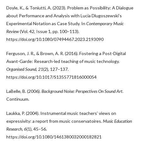
Doyle, K., & Toniutti, A. (2023). Problem as Possibility: A Dialogue
about Performance and Analysis with Lucia Dlugoszewski’s
Experimental Notation as Case Study. In
Contemporary Music
Review
(Vol. 42, Issue 1, pp. 100–113).
https://doi.org/10.1080/07494467.2023.2193090
Ferguson, J. R., & Brown, A. R. (2016). Fostering a Post-Digital
Avant-Garde: Research-led teaching of music technology.
Organised Sound
,
21
(2), 127–137.
https://doi.org/10.1017/S1355771816000054
LaBelle, B. (2006).
Background Noise: Perspectives On Sound Art
.
Continuum.
Laukka, P. (2004). Instrumental music teachers’ views on
expressivity: a report from music conservatoires.
Music Education
Research
,
6
(1), 45–56.
https://doi.org/10.1080/1461380032000182821