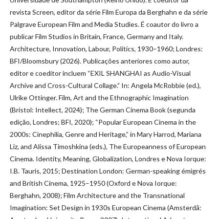
revista Screen, editor da série Film Europa da Berghahn e da série
Palgrave European Film and Media Studies. É coautor do livro a
publicar Film Studios in Britain, France, Germany and Italy.
Architecture, Innovation, Labour, Politics, 1930–1960; Londres:
BFI/Bloomsbury (2026). Publicações anteriores como autor,
editor e coeditor incluem “EXIL SHANGHAI as Audio-Visual
Archive and Cross-Cultural Collage.” In: Angela McRobbie (ed.),
Ulrike Ottinger. Film, Art and the Ethnographic Imagination
(Bristol: Intellect, 2024); The German Cinema Book (segunda
edição, Londres; BFI, 2020); “Popular European Cinema in the
2000s: Cinephilia, Genre and Heritage,” in Mary Harrod, Mariana
Liz, and Alissa Timoshkina (eds.), The Europeanness of European
Cinema. Identity, Meaning, Globalization, Londres e Nova Iorque:
I.B. Tauris, 2015; Destination London: German-speaking émigrés
and British Cinema, 1925–1950 (Oxford e Nova Iorque:
Berghahn, 2008); Film Architecture and the Transnational
Imagination: Set Design in 1930s European Cinema (Amsterdã: