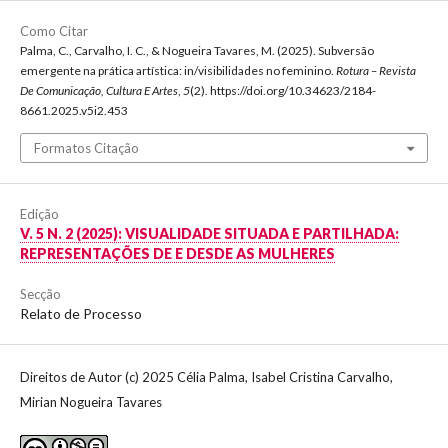
Como Citar
Palma, C., Carvalho, I. C., & Nogueira Tavares, M. (2025). Subversão
emergente na prática artística: in/visibilidades no feminino.
Rotura – Revista
De Comunicação, Cultura E Artes
,
5
(2). https://doi.org/10.34623/2184-
8661.2025.v5i2.453
Formatos Citação
Edição
V. 5 N. 2 (2025): VISUALIDADE SITUADA E PARTILHADA:
REPRESENTAÇÕES DE E DESDE AS MULHERES
Secção
Relato de Processo
Direitos de Autor (c) 2025 Célia Palma, Isabel Cristina Carvalho,
Mirian Nogueira Tavares