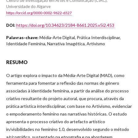
Centro de Investigação em Artes e Comunicação (CIAC),
Universidade do Algarve
https://orcid.org/0000-0002-9622-6527
https://doi.org/10.34623/2184-8661.2025.v5i2.453
DOI:
Média-Arte Digital, Prática Interdisciplinar,
Palavras-chave:
Identidade Feminina, Narrativa Imagética, Artivismo
RESUMO
O artigo explora o impacto da Média-Arte Digital (MAD), como
ferramenta para fomentar a reflexão das normas de género
associadas à identidade feminina, a partir da análise do processo
criativo resultante do projeto autoral, que procura, através da
prática artística interdisciplinar, com base no Artivismo, evidenciar
o empoderamento feminino nas narrativas históricas. O estudo
apresenta o processo criativo do artefacto artístico
in/visibilidades no feminino 1.0, desenvolvido segundo o método
a/r/cográfico, sustentado na etnografia e na abordagem